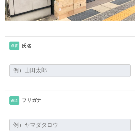
氏名
必須
フリガナ
必須